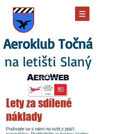
Aeroklub Točná
na letišti Slaný
Lety za sdílené
náklady
Podívejte se s námi na svět z ptačí
perspektivy. Prohlédněte si českou krajinu,