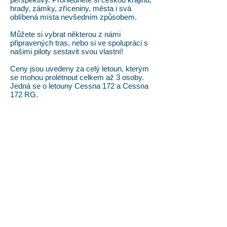
hrady, zámky, zříceniny, města i svá
oblíbená místa nevšedním způsobem.
Můžete si vybrat některou z námi
připravených tras, nebo si ve spolupráci s
našimi piloty sestavit svou vlastní!
Ceny jsou uvedeny za celý letoun, kterým
se mohou prolétnout celkem až 3 osoby.
Jedná se o letouny Cessna 172 a Cessna
172 RG.
Obchod je z důvodu údržby uzavřen