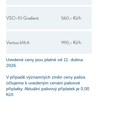
VSO-10 Gradient
560,- Kč/h
Ventus b16.6
990,- Kč/h
Uvedené ceny jsou platné od 11. dubna
2026.
V případě významných změn ceny paliva
účtujeme k uvedeným cenám palivové
příplatky. Aktuální palivový příplatek je 0,00
Kč/l.
Poloha
Náš aeroklub se nachází
na Letišti Slaný