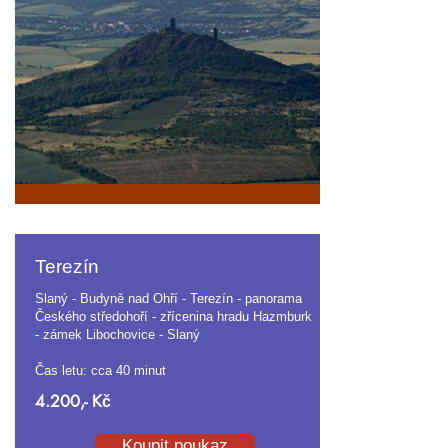
Terezín
Slaný - Budyně nad Ohří - Terezín - panorama
Českého středohoří - zřícenina hradu Hazmburk
- zámek Libochovice - Slaný
Čas letu: cca 40 minut
4.200,- Kč
Koupit poukaz