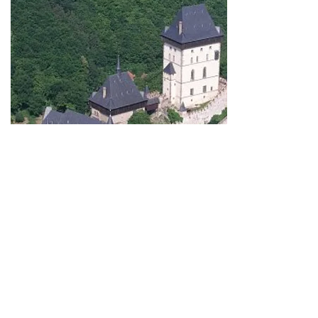
Kokořín a Bezděz
Slaný - Velvary - Veltrusy - Hořín - Mělník -
soutok Vltavy s Labem - Kokořín - Bezděz -
Terezín - Litoměřice - panorama Českého