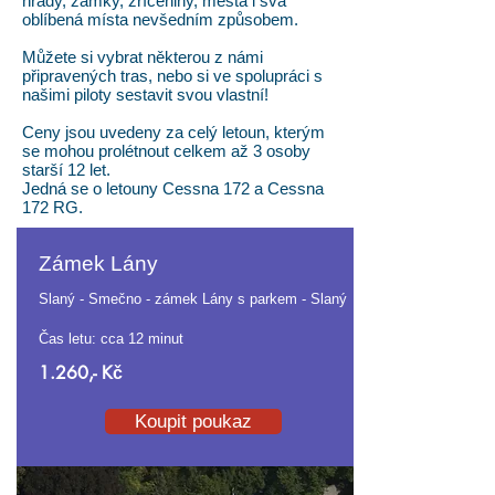
hrady, zámky, zříceniny, města i svá
oblíbená místa nevšedním způsobem.
Můžete si vybrat některou z námi
připravených tras, nebo si ve spolupráci s
našimi piloty sestavit svou vlastní!
Ceny jsou uvedeny za celý letoun, kterým
se mohou prolétnout celkem až 3 osoby
starší 12 let.
Jedná se o letouny Cessna 172 a Cessna
172 RG.
Zámek Lány
Slaný - Smečno - zámek Lány s parkem - Slaný
Čas letu: cca 12 minut
1.260,- Kč
Koupit poukaz