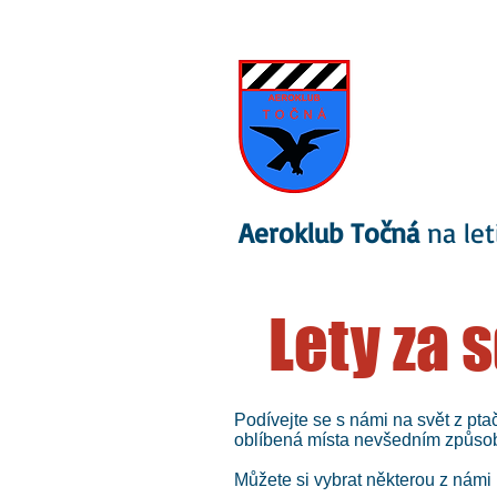
Aeroklub Točná
na let
Lety za 
Podívejte se s námi na svět z ptač
oblíbená místa nevšedním způso
Můžete si vybrat některou z námi p