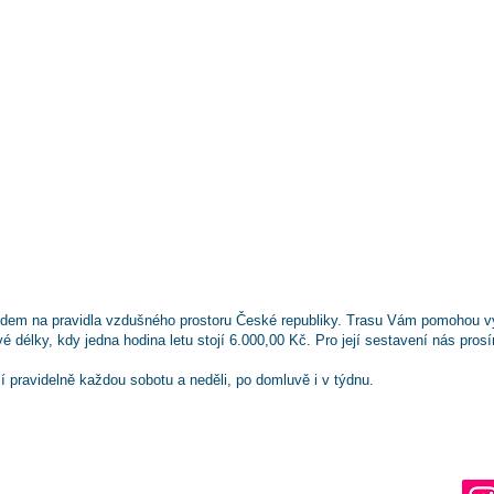
hledem na pravidla vzdušného prostoru České republiky. Trasu Vám pomohou vyb
 délky, kdy jedna hodina letu stojí 6.000,00 Kč. Pro její sestavení nás prosí
 pravidelně každou sobotu a neděli, po domluvě i v týdnu.
Ko
Neváhejte!
603
Máte zájem o let?
toc
Chcete zkusit být pilotem?
Vyplňte náš kontaktní formulář, zavolejte