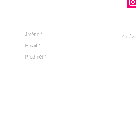
nám nebo nám pošlete email!
ceny jsou včetně 21% DPH, pokud není uvedeno jinak.