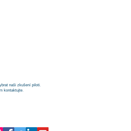
rat naši zkušení piloti.
m kontaktujte.
ntaktujte nás!
 820 326, 603 476 289
na@seznam.cz