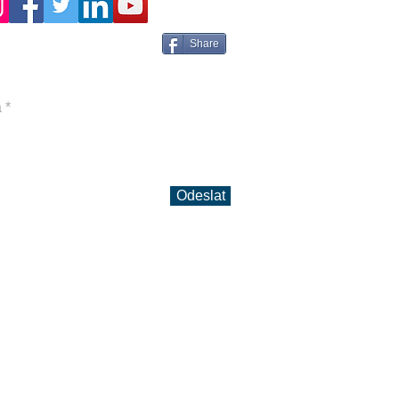
Share
Odeslat