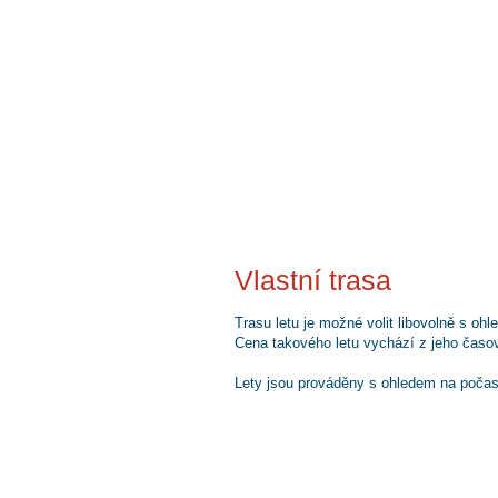
Vlastní trasa
Trasu letu je možné volit libovolně s o
Cena takového letu vychází z jeho časové
Lety jsou prováděny s ohledem na počasí
Poloha
Náš aeroklub se nachází
na Letišti Slaný
Netovická 907, 274 01 Slaný