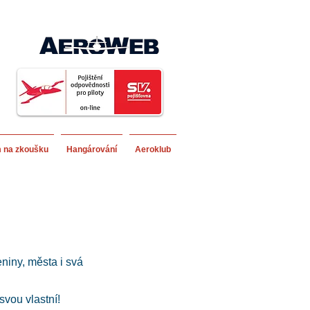
m na zkoušku
Hangárování
Aeroklub
eniny, města i svá
svou vlastní!