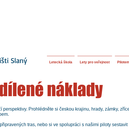
išti Slaný
Letecká škola
Lety pro veřejnost
Pilote
sdílené náklady
í perspektivy. Prohlédněte si českou krajinu, hrady, zámky, zříc
bem.
řipravených tras, nebo si ve spolupráci s našimi piloty sestavit 