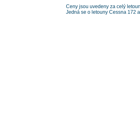
Ceny jsou uvedeny za celý letoun
Jedná se o letouny Cessna 172 
Obchod je z důvodu údržby uzavřen